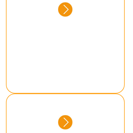
Schulische Betreuung von
Kindern und Jugend­lichen
mit seelischer oder
drohender seelischer
Behinderung. Unter­stützung
im System Schule: Hilfe bei
Problemen, Förderung
positiver Wahrnehmung.
Ambulante, individuelle
Betreuung außerhalb der Schule