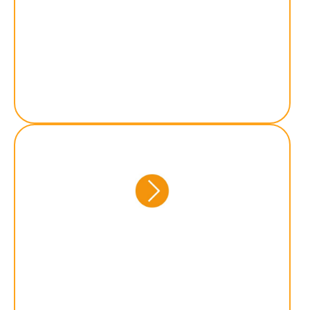
selbstbestimmtes Leben für
die Zukunft zu ermöglichen.
Betreuung und Versorgung
von Kindern und
Jugendlichen in akuten
Notsituationen, zum Beispiel
bei Erkrankungen der Eltern
oder Ausfall von
Betreuungspersonen im