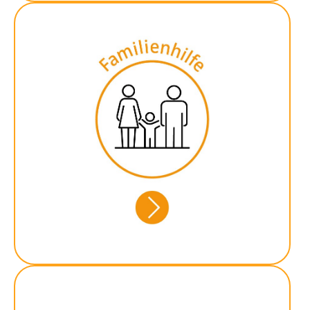
Intensive Betreuung von
Familien mit dem Ziel,
Erziehungsaufgaben,
Alltagsprobleme, Krisen und
Konflikte besser zu
bewältigen. Hilfe zur
Selbsthilfe.