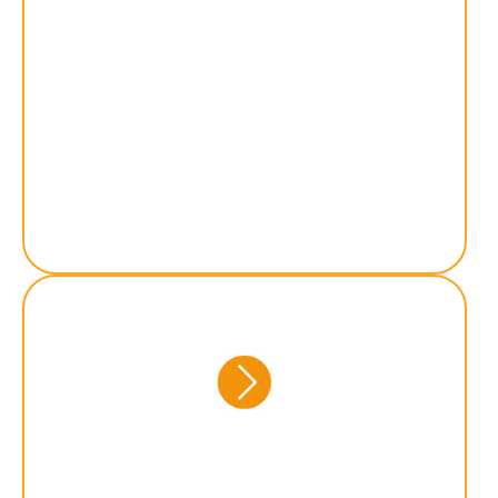
für Kinder und Jugendliche mit
seelischer oder drohender
seelischer Behinderung. Hilfe bei
Ängsten, Ent­wicklungs­
verzögerungen, Depressionen
und vielem mehr.
Hilfe zur Selbsthilfe für junge
Volljährige bis 21. Jahre, um
ein eigenständiges,