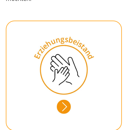
Längerfristige, persön­liche
Unter­stützung von Kindern
und Jugendlichen zur
Bewältigung von schwierigen
Lebens­situationen in Familie,
Schule und ihrem Lebens­
umfeld.